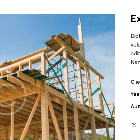
Ex
Dic
vol
odit
Nem
Cli
Yea
Aut